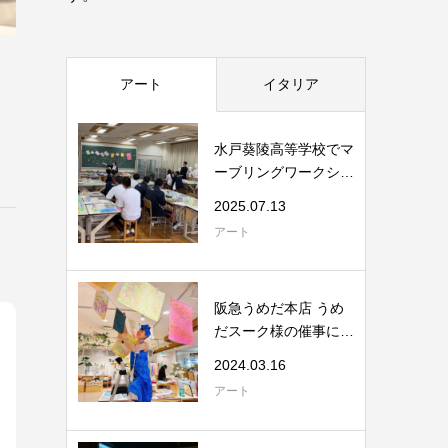
アート
イタリア
水戸葵陵高等学校でマ
ーブリングワークショ
ップを実施｜...
2025.07.13
アート
阪急うめだ本店 うめ
だスーク様の催事に出
展
2024.03.16
アート