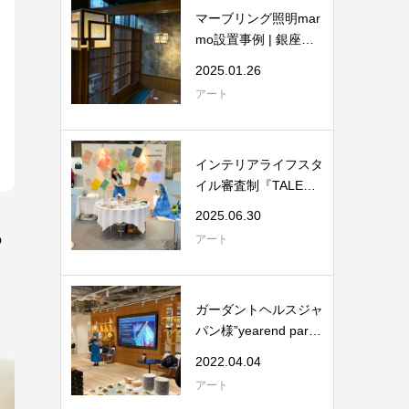
マーブリング照明mar
mo設置事例 | 銀座
『ふく匠』様
2025.01.26
アート
インテリアライフスタ
イル審査制『TALENT
S』ゾーンに出展...
2025.06.30
の
アート
ガーダントヘルスジャ
パン様”yearend part
y”...
2022.04.04
アート