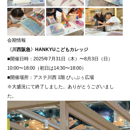
デモンストレーショ
奇跡的に目ができ
準備万端でエプロン
ンも行いました
た！！
をご用意いただける
お客様も！
青色のツートーンカ
小さなお子様も親御
出来上がったらラッ
会期情報
ラーでおしゃれな風
様のアシストの元楽
ピングしてお持ち帰
〈川西阪急〉HANKYUこどもカレッジ
合い
しんでいただいてお
り。
ります。
■開催日時：2025年7月31日（木）〜8月3日（日）
10:00〜18:00（初日は14:30〜18:00）
■開催場所：アステ川西 1階 ぴぃぷぅ広場
※大盛況にて終了しました。ありがとうございまし
た。