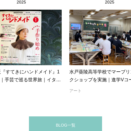
2025
2025
版『すてきにハンドメイド』1
水戸葵陵高等学校でマーブリ
｜手芸で巡る世界旅｜イタリ
クショップを実施｜進学Vコ
ブリング｜テレビ放送あり
化祭制作レポート
アート
BLOG一覧