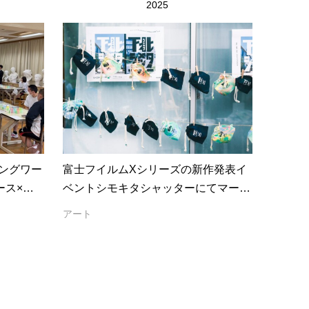
2025
ングワー
富士フイルムXシリーズの新作発表イ
ース×文
ベントシモキタシャッターにてマーブ
リングノベルティー制作をさせてい
アート
た...