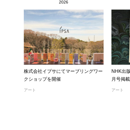
2026
株式会社イプサにてマーブリングワー
NHK出
クショップを開催
月号掲載
ア マー
アート
アート